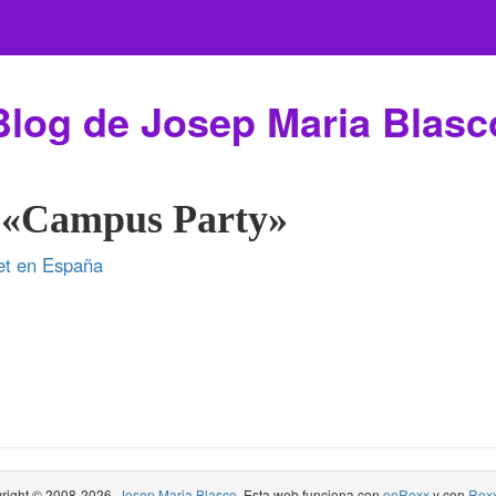
Blog de Josep Maria Blasc
a «Campus Party»
net en España
right © 2008-2026,
Josep Maria Blasco
. Esta web funciona con
ooRexx
y con
Rexx